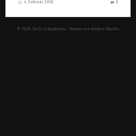
4. Februar 2018
0
© 2026
Tech-Urbanismus
. Theme von
Anders Norén
.