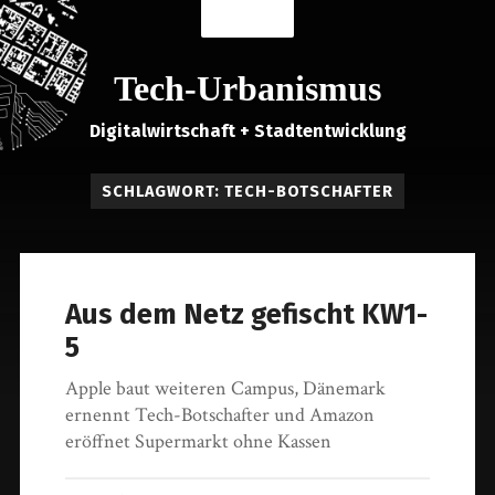
MENÜ
Tech-Urbanismus
Digitalwirtschaft + Stadtentwicklung
SCHLAGWORT: TECH-BOTSCHAFTER
Aus dem Netz gefischt KW1-
5
Apple baut weiteren Campus, Dänemark
ernennt Tech-Botschafter und Amazon
eröffnet Supermarkt ohne Kassen